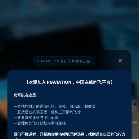
PIAVIATION飞行工具即将上线
PIAVIATION 飞行工具系统即将上线
【欢迎加入 PIAVIATION，中国在线约飞平台】
飞行计划、载重平衡、Hobbs记录、轨迹追踪将
逐步接入，形成更完整的飞行执行闭环
您可以在这里：
🔥
—查找您附近的通航机场、航校、俱乐部、和教员
—直接通过机场面板—机构主页预约飞行
不仅仅是工具，而是飞行入口
查看详情
—查看真实评价与飞行记录
PIAVIATION
—管理你的飞行计划与学习路径
飞行者
我们不推课程，只帮助你更清晰地理解选择，找到适合自己的飞行方
全站